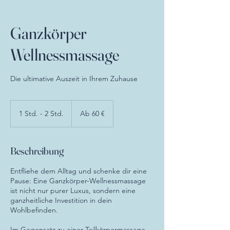
Ganzkörper
Wellnessmassage
Die ultimative Auszeit in Ihrem Zuhause
Ab
60
1 Std. - 2 Std.
1
Ab 60 €
Euro
S
t
d
Beschreibung
-
2
Entfliehe dem Alltag und schenke dir eine
S
Pause: Eine Ganzkörper-Wellnessmassage
t
ist nicht nur purer Luxus, sondern eine
d
ganzheitliche Investition in dein
.
Wohlbefinden.
Im Gegensatz zu einer Teilkörpermassage