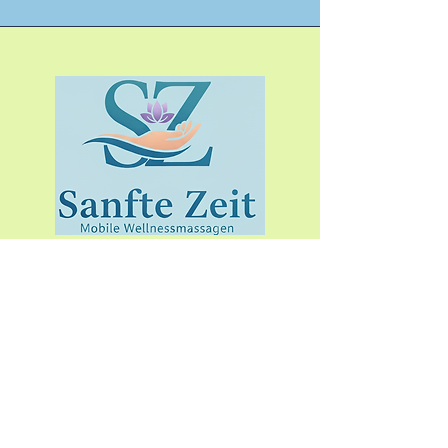
sanftezeit@gmx.de
+49 (0) 175 4193214
Inh. Michael Fleißner
Franz-Zobel-Str. 46
38259 Salzgitter-Bad