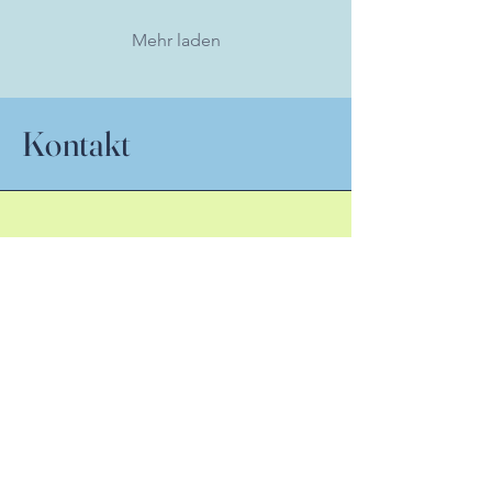
hinterlassen. Eine der
schönsten Möglichkeiten,
Mehr laden
um Körper und Geist
wieder in Einklang zu
bringen, sind regelmäßige
Wellness-Massagen. Sie
Kontakt
schenken dir nicht nur eine
kleine Flucht aus dem
Alltag, sondern sind eine
wertvolle Investition in...
sanftezeit@gmx.de
+49 (0) 175 4193214