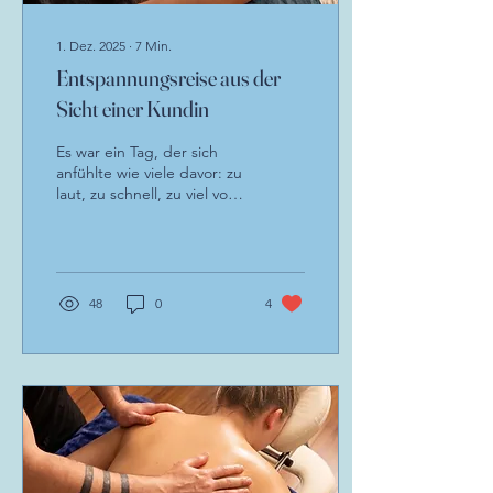
1. Dez. 2025
∙
7
Min.
Entspannungsreise aus der
Sicht einer Kundin
Es war ein Tag, der sich
anfühlte wie viele davor: zu
laut, zu schnell, zu viel von
allem. Die vielen
Aufgaben, der
andauernde Stress, die
ständigen Termine und
Aufgaben, die kalte
48
0
4
Anspannung im Nacken.
Als ich abends die
Wohnungstür hinter mir
schloss, sank ich erschöpft
auf das Sofa. Es musste
sich etwas ändern. ...