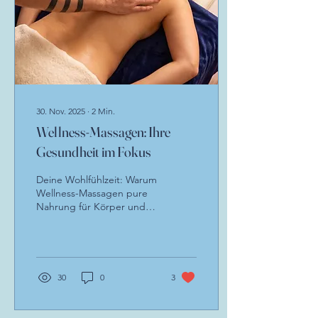
30. Nov. 2025
∙
2
Min.
Wellness-Massagen: Ihre
Gesundheit im Fokus
Deine Wohlfühlzeit: Warum
Wellness-Massagen pure
Nahrung für Körper und
Geist sind In unserer
schnelllebigen Welt ist es
wichtiger denn je, bewusst
auf das eigene
Wohlbefinden zu achten.
30
0
3
Stress, Hektik und lange
Tage im Sitzen oder
Stehen können Spuren